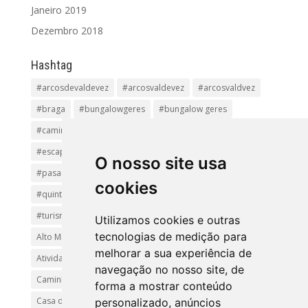
Janeiro 2019
Dezembro 2018
Hashtag
#arcosdevaldevez
#arcosvaldevez
#arcosvaldvez
#braga
#bungalowgeres
#bungalow geres
#caminhadas
#casageres
#ecoturismo
#ecovia
#escapadinha
#geres
#parquenacional
O nosso site usa
#pasadiços
#passadiçosdovez
#penedageres
cookies
#quintalamosa
#religião
#Sistelo
#soajo
#turismoreligioso
#turismorural
#vianadocastelo
Utilizamos cookies e outras
tecnologias de medição para
Alto Minho
Arcos de Valdevez.
Arcos Valdevez
melhorar a sua experiência de
Atividades e Passeios
aventura
Caminhadas e Passeio
navegação no nosso site, de
Caminho de Santiago
Caminho Minhoto Ribeiro
forma a mostrar conteúdo
Casa da Arvore
casa de feria geres
ferias
personalizado, anúncios