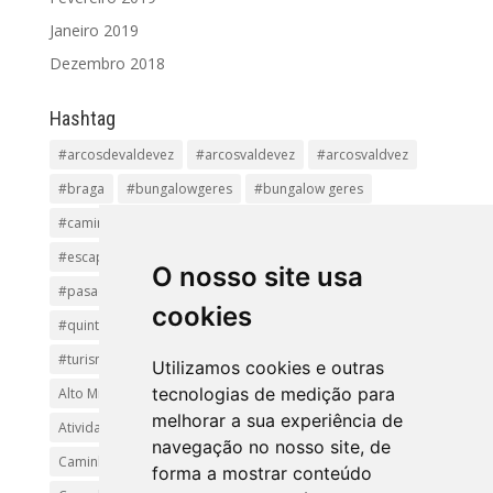
Janeiro 2019
Dezembro 2018
Hashtag
#arcosdevaldevez
#arcosvaldevez
#arcosvaldvez
#braga
#bungalowgeres
#bungalow geres
#caminhadas
#casageres
#ecoturismo
#ecovia
#escapadinha
#geres
#parquenacional
O nosso site usa
#pasadiços
#passadiçosdovez
#penedageres
cookies
#quintalamosa
#religião
#Sistelo
#soajo
#turismoreligioso
#turismorural
#vianadocastelo
Utilizamos cookies e outras
tecnologias de medição para
Alto Minho
Arcos de Valdevez.
Arcos Valdevez
melhorar a sua experiência de
Atividades e Passeios
aventura
Caminhadas e Passeio
navegação no nosso site, de
Caminho de Santiago
Caminho Minhoto Ribeiro
forma a mostrar conteúdo