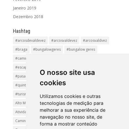
Janeiro 2019
Dezembro 2018
Hashtag
#arcosdevaldevez
#arcosvaldevez
#arcosvaldvez
#braga
#bungalowgeres
#bungalow geres
#caminhadas
#casageres
#ecoturismo
#ecovia
#escapadinha
#geres
#parquenacional
O nosso site usa
#pasadiços
#passadiçosdovez
#penedageres
cookies
#quintalamosa
#religião
#Sistelo
#soajo
#turismoreligioso
#turismorural
#vianadocastelo
Utilizamos cookies e outras
tecnologias de medição para
Alto Minho
Arcos de Valdevez.
Arcos Valdevez
melhorar a sua experiência de
Atividades e Passeios
aventura
Caminhadas e Passeio
navegação no nosso site, de
Caminho de Santiago
Caminho Minhoto Ribeiro
forma a mostrar conteúdo