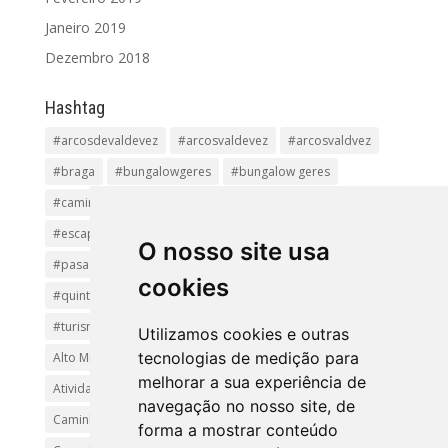
Janeiro 2019
Dezembro 2018
Hashtag
#arcosdevaldevez
#arcosvaldevez
#arcosvaldvez
#braga
#bungalowgeres
#bungalow geres
#caminhadas
#casageres
#ecoturismo
#ecovia
#escapadinha
#geres
#parquenacional
O nosso site usa
#pasadiços
#passadiçosdovez
#penedageres
cookies
#quintalamosa
#religião
#Sistelo
#soajo
#turismoreligioso
#turismorural
#vianadocastelo
Utilizamos cookies e outras
tecnologias de medição para
Alto Minho
Arcos de Valdevez.
Arcos Valdevez
melhorar a sua experiência de
Atividades e Passeios
aventura
Caminhadas e Passeio
navegação no nosso site, de
Caminho de Santiago
Caminho Minhoto Ribeiro
forma a mostrar conteúdo