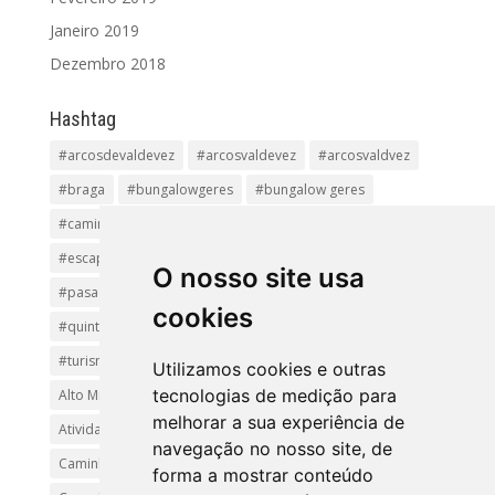
Janeiro 2019
Dezembro 2018
Hashtag
#arcosdevaldevez
#arcosvaldevez
#arcosvaldvez
#braga
#bungalowgeres
#bungalow geres
#caminhadas
#casageres
#ecoturismo
#ecovia
#escapadinha
#geres
#parquenacional
O nosso site usa
#pasadiços
#passadiçosdovez
#penedageres
cookies
#quintalamosa
#religião
#Sistelo
#soajo
#turismoreligioso
#turismorural
#vianadocastelo
Utilizamos cookies e outras
tecnologias de medição para
Alto Minho
Arcos de Valdevez.
Arcos Valdevez
melhorar a sua experiência de
Atividades e Passeios
aventura
Caminhadas e Passeio
navegação no nosso site, de
Caminho de Santiago
Caminho Minhoto Ribeiro
forma a mostrar conteúdo