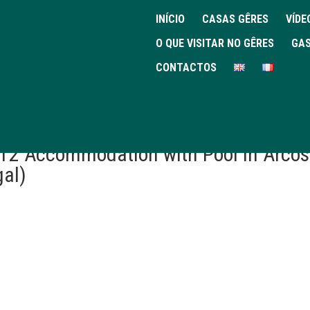
INÍCIO
CASAS GÊRES
VÍDE
O QUE VISITAR NO GÊRES
GAS
CONTACTOS
 T2 Accommodation with Pool in Arcos
gal)