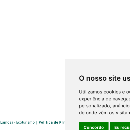
O nosso site u
Utilizamos cookies e o
experiência de navega
personalizado, anúncios
de onde vêm os visitan
 Lamosa - Ecoturismo |
Política de Privacidade
|
Livro de Reclamações
| 
Concordo
Eu recu