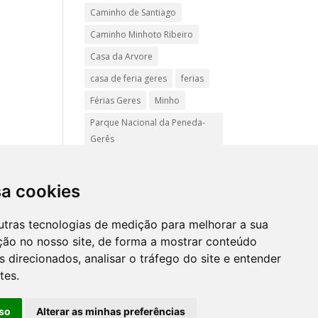
Caminho de Santiago
Caminho Minhoto Ribeiro
Casa da Arvore
casa de feria geres
ferias
Férias Geres
Minho
Parque Nacional da Peneda-
Gerês
Passadiços do Sistelo
passeios
Peregrinação
sa cookies
Pet friendly
Praias
utras tecnologias de medição para melhorar a sua
Turismo Rural Gerês
ção no nosso site, de forma a mostrar conteúdo
 direcionados, analisar o tráfego do site e entender
tes.
Mapa
site
so
Alterar as minhas preferências