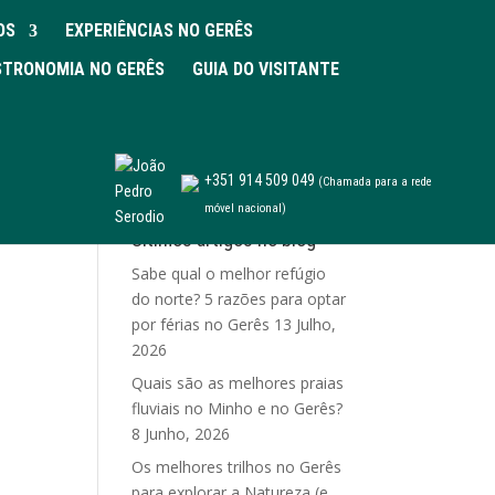
OS
EXPERIÊNCIAS NO GERÊS
TRONOMIA NO GERÊS
GUIA DO VISITANTE
+351 914 509 049
(Chamada para a rede
móvel nacional)
Últimos artigos no blog
Sabe qual o melhor refúgio
do norte? 5 razões para optar
por férias no Gerês
13 Julho,
2026
Quais são as melhores praias
fluviais no Minho e no Gerês?
8 Junho, 2026
Os melhores trilhos no Gerês
para explorar a Natureza (e