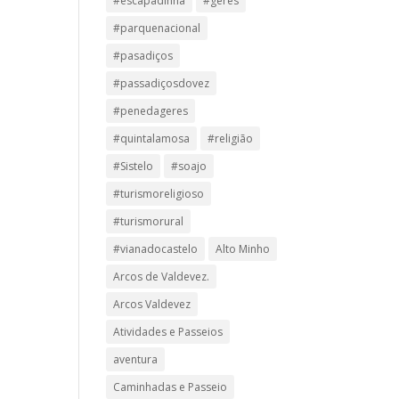
#escapadinha
#geres
#parquenacional
#pasadiços
#passadiçosdovez
#penedageres
#quintalamosa
#religião
#Sistelo
#soajo
#turismoreligioso
#turismorural
#vianadocastelo
Alto Minho
Arcos de Valdevez.
Arcos Valdevez
Atividades e Passeios
aventura
Caminhadas e Passeio