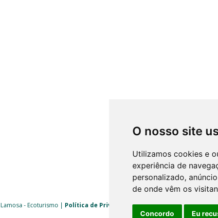
O nosso site u
Utilizamos cookies e o
experiência de navega
personalizado, anúncios
de onde vêm os visitan
 Lamosa - Ecoturismo |
Política de Privacidade
|
Livro de Reclamações
| 
Concordo
Eu recu