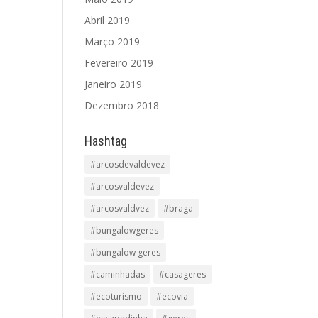
Abril 2019
Março 2019
Fevereiro 2019
Janeiro 2019
Dezembro 2018
Hashtag
#arcosdevaldevez
#arcosvaldevez
#arcosvaldvez
#braga
#bungalowgeres
#bungalow geres
#caminhadas
#casageres
#ecoturismo
#ecovia