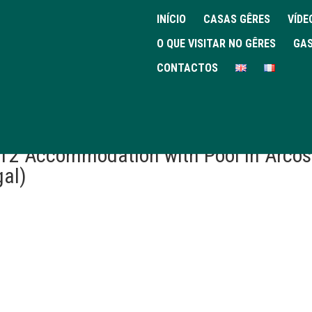
INÍCIO
CASAS GÊRES
VÍDE
O QUE VISITAR NO GÊRES
GAS
CONTACTOS
 T2 Accommodation with Pool in Arcos
gal)