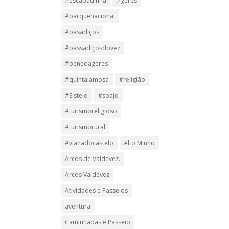
#escapadinha
#geres
#parquenacional
#pasadiços
#passadiçosdovez
#penedageres
#quintalamosa
#religião
#Sistelo
#soajo
#turismoreligioso
#turismorural
#vianadocastelo
Alto Minho
Arcos de Valdevez.
Arcos Valdevez
Atividades e Passeios
aventura
Caminhadas e Passeio