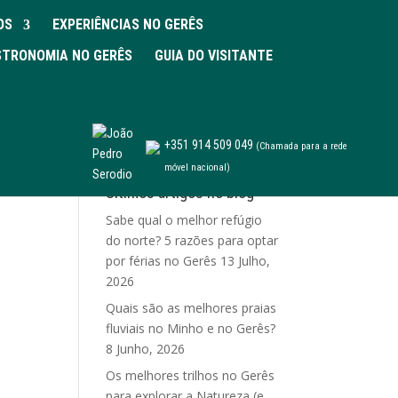
OS
EXPERIÊNCIAS NO GERÊS
TRONOMIA NO GERÊS
GUIA DO VISITANTE
+351 914 509 049
(Chamada para a rede
móvel nacional)
Últimos artigos no blog
Sabe qual o melhor refúgio
do norte? 5 razões para optar
por férias no Gerês
13 Julho,
2026
Quais são as melhores praias
fluviais no Minho e no Gerês?
8 Junho, 2026
Os melhores trilhos no Gerês
para explorar a Natureza (e