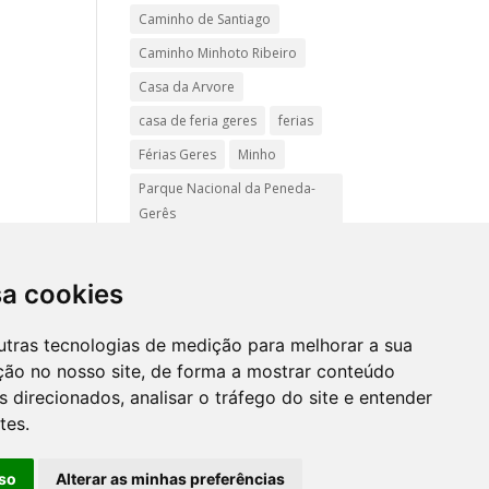
Caminho de Santiago
Caminho Minhoto Ribeiro
Casa da Arvore
casa de feria geres
ferias
Férias Geres
Minho
Parque Nacional da Peneda-
Gerês
Passadiços do Sistelo
passeios
Peregrinação
sa cookies
Pet friendly
Praias
utras tecnologias de medição para melhorar a sua
Turismo Rural Gerês
ção no nosso site, de forma a mostrar conteúdo
 direcionados, analisar o tráfego do site e entender
tes.
Mapa
site
so
Alterar as minhas preferências