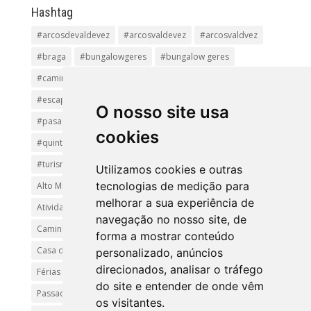
Hashtag
#arcosdevaldevez
#arcosvaldevez
#arcosvaldvez
#braga
#bungalowgeres
#bungalow geres
#caminhadas
#casageres
#ecoturismo
#ecovia
#escapadinha
#geres
#parquenacional
O nosso site usa
#pasadiços
#passadiçosdovez
#penedageres
cookies
#quintalamosa
#religião
#Sistelo
#soajo
#turismoreligioso
#turismorural
#vianadocastelo
Utilizamos cookies e outras
tecnologias de medição para
Alto Minho
Arcos de Valdevez.
Arcos Valdevez
melhorar a sua experiência de
Atividades e Passeios
aventura
Caminhadas e Passeio
navegação no nosso site, de
Caminho de Santiago
Caminho Minhoto Ribeiro
forma a mostrar conteúdo
Casa da Arvore
casa de feria geres
ferias
personalizado, anúncios
direcionados, analisar o tráfego
Férias Geres
Minho
Parque Nacional da Peneda-Gerês
do site e entender de onde vêm
Passadiços do Sistelo
passeios
Peregrinação
os visitantes.