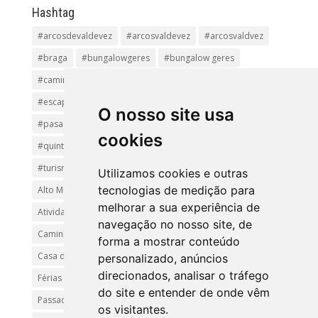
Hashtag
#arcosdevaldevez
#arcosvaldevez
#arcosvaldvez
#braga
#bungalowgeres
#bungalow geres
#caminhadas
#casageres
#ecoturismo
#ecovia
#escapadinha
#geres
#parquenacional
O nosso site usa
#pasadiços
#passadiçosdovez
#penedageres
cookies
#quintalamosa
#religião
#Sistelo
#soajo
#turismoreligioso
#turismorural
#vianadocastelo
Utilizamos cookies e outras
tecnologias de medição para
Alto Minho
Arcos de Valdevez.
Arcos Valdevez
melhorar a sua experiência de
Atividades e Passeios
aventura
Caminhadas e Passeio
navegação no nosso site, de
Caminho de Santiago
Caminho Minhoto Ribeiro
forma a mostrar conteúdo
Casa da Arvore
casa de feria geres
ferias
personalizado, anúncios
direcionados, analisar o tráfego
Férias Geres
Minho
Parque Nacional da Peneda-Gerês
do site e entender de onde vêm
Passadiços do Sistelo
passeios
Peregrinação
os visitantes.