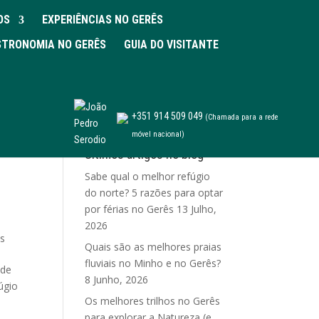
OS
EXPERIÊNCIAS NO GERÊS
TRONOMIA NO GERÊS
GUIA DO VISITANTE
+351 914 509 049
(Chamada para a rede
móvel nacional)
Últimos artigos no blog
Sabe qual o melhor refúgio
do norte? 5 razões para optar
por férias no Gerês
13 Julho,
2026
ês
Quais são as melhores praias
fluviais no Minho e no Gerês?
 de
8 Junho, 2026
úgio
Os melhores trilhos no Gerês
para explorar a Natureza (e