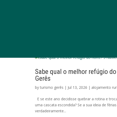
Sabe qual o melhor refúgio do 
Gerês
by
turismo gerês
|
Jul 13, 2026
|
alojamento rur
E se este ano decidisse quebrar a rotina e troc
uma cascata escondida? Se a sua ideia de férias 
verdadeiramente...