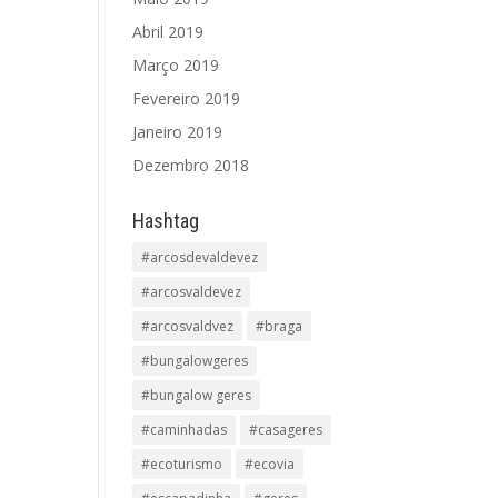
Abril 2019
Março 2019
Fevereiro 2019
Janeiro 2019
Dezembro 2018
Hashtag
#arcosdevaldevez
#arcosvaldevez
#arcosvaldvez
#braga
#bungalowgeres
#bungalow geres
#caminhadas
#casageres
#ecoturismo
#ecovia