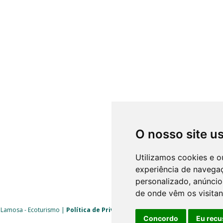
O nosso site u
Utilizamos cookies e o
experiência de navega
personalizado, anúncios
de onde vêm os visitan
 Lamosa - Ecoturismo |
Política de Privacidade
|
Livro de Reclamações
| 
Concordo
Eu recu