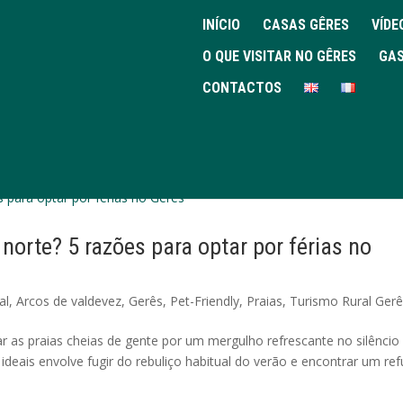
INÍCIO
CASAS GÊRES
VÍDE
O QUE VISITAR NO GÊRES
GAS
CONTACTOS
norte? 5 razões para optar por férias no
al
,
Arcos de valdevez
,
Gerês
,
Pet-Friendly
,
Praias
,
Turismo Rural Ger
ar as praias cheias de gente por um mergulho refrescante no silêncio
ideais envolve fugir do rebuliço habitual do verão e encontrar um ref