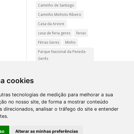
Caminho de Santiago
Caminho Minhoto Ribeiro
Casa da Arvore
casa de feria geres
ferias
Férias Geres
Minho
Parque Nacional da Peneda-
Gerês
Passadiços do Sistelo
passeios
Peregrinação
sa cookies
Pet friendly
Praias
utras tecnologias de medição para melhorar a sua
Turismo Rural Gerês
ção no nosso site, de forma a mostrar conteúdo
 direcionados, analisar o tráfego do site e entender
tes.
Mapa
site
so
Alterar as minhas preferências