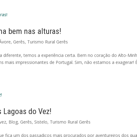
ma bem nas alturas!
Ávore
,
Gerês
,
Turismo Rural Gerês
 diferente, temos a experiência certa. Bem no coração do Alto-Minh
ns mais impressionantes de Portugal. Sim, não estamos a exagerar! 
 Lagoas do Vez!
vez
,
Blog
,
Gerês
,
Sistelo
,
Turismo Rural Gerês
ue fica um dos passadiços mais procurados por aventureiros dos qua