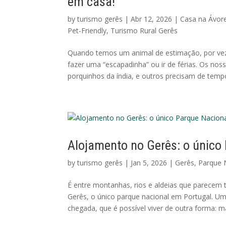
em casa!
by
turismo gerês
|
Abr 12, 2026
|
Casa na Ávor
Pet-Friendly
,
Turismo Rural Gerês
Quando temos um animal de estimação, por vez
fazer uma “escapadinha” ou ir de férias. Os no
porquinhos da índia, e outros precisam de tempo,
Alojamento no Gerês: o único
by
turismo gerês
|
Jan 5, 2026
|
Gerês
,
Parque 
É entre montanhas, rios e aldeias que parecem
Gerês, o único parque nacional em Portugal. U
chegada, que é possível viver de outra forma: mai