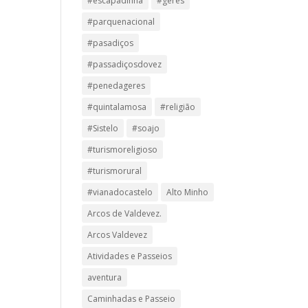
#escapadinha
#geres
#parquenacional
#pasadiços
#passadiçosdovez
#penedageres
#quintalamosa
#religião
#Sistelo
#soajo
#turismoreligioso
#turismorural
#vianadocastelo
Alto Minho
Arcos de Valdevez.
Arcos Valdevez
Atividades e Passeios
aventura
Caminhadas e Passeio