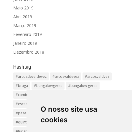
Maio 2019
Abril 2019
Março 2019
Fevereiro 2019
Janeiro 2019
Dezembro 2018
Hashtag
#arcosdevaldevez
#arcosvaldevez
#arcosvaldvez
#braga
#bungalowgeres
#bungalow geres
#caminhadas
#casageres
#ecoturismo
#ecovia
#escapadinha
#geres
#parquenacional
O nosso site usa
#pasadiços
#passadiçosdovez
#penedageres
cookies
#quintalamosa
#religião
#Sistelo
#soajo
#turismoreligioso
#turismorural
#vianadocastelo