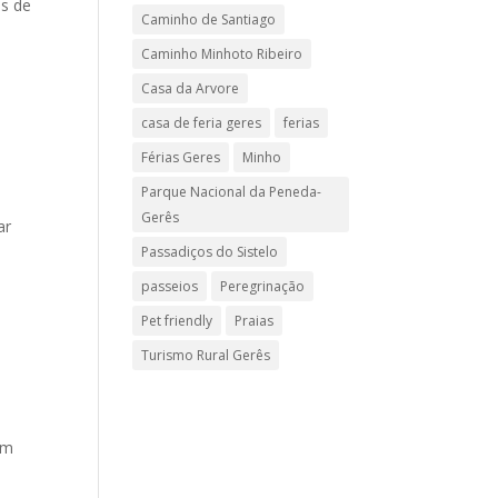
os de
Caminho de Santiago
Caminho Minhoto Ribeiro
Casa da Arvore
casa de feria geres
ferias
Férias Geres
Minho
Parque Nacional da Peneda-
Gerês
ar
Passadiços do Sistelo
passeios
Peregrinação
Pet friendly
Praias
Turismo Rural Gerês
um