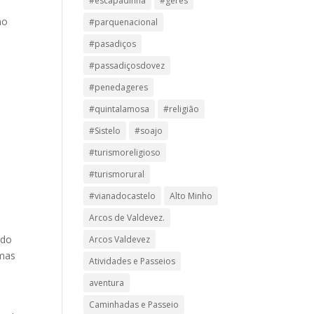
#escapadinha
#geres
ho
#parquenacional
#pasadiços
#passadiçosdovez
#penedageres
#quintalamosa
#religião
#Sistelo
#soajo
#turismoreligioso
#turismorural
#vianadocastelo
Alto Minho
Arcos de Valdevez.
 do
Arcos Valdevez
 mas
Atividades e Passeios
aventura
Caminhadas e Passeio