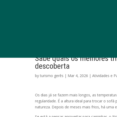
Sabe quais os melhores tr
descoberta
by
turismo gerês
|
Mar 4, 2026
|
Atividades e P
Os dias já se fazem mais longos, as temperatur
regularidade. É a altura ideal para trocar o sofá
natureza. Depois de meses mais frios, há uma 
Se está a pensar aproveitar para caminhar, o N