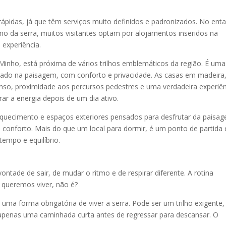
rápidas, já que têm serviços muito definidos e padronizados. No enta
itmo da serra, muitos visitantes optam por alojamentos inseridos na
 experiência.
 Minho, está próxima de vários trilhos emblemáticos da região. É uma
ado na paisagem, com conforto e privacidade. As casas em madeira
nso, proximidade aos percursos pedestres e uma verdadeira experiê
rar a energia depois de um dia ativo.
 aquecimento e espaços exteriores pensados para desfrutar da paisa
onforto. Mais do que um local para dormir, é um ponto de partida 
empo e equilíbrio.
ade de sair, de mudar o ritmo e de respirar diferente. A rotina
 queremos viver, não é?
ma forma obrigatória de viver a serra. Pode ser um trilho exigente,
 apenas uma caminhada curta antes de regressar para descansar. O