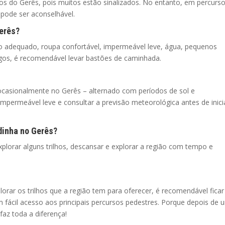
lhos do Gerês, pois muitos estão sinalizados. No entanto, em percurs
ode ser aconselhável.
Gerês?
ado adequado, roupa confortável, impermeável leve, água, pequenos
ngos, é recomendável levar bastões de caminhada.
ocasionalmente no Gerês – alternado com períodos de sol e
mpermeável leve e consultar a previsão meteorológica antes de inici
dinha no Gerês?
xplorar alguns trilhos, descansar e explorar a região com tempo e
lorar os trilhos que a região tem para oferecer, é recomendável ficar
 fácil acesso aos principais percursos pedestres. Porque depois de 
faz toda a diferença!