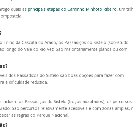
rtigo quais as
principais etapas do Caminho Minhoto Ribeiro
, um tril
 Compostela.
?
 o Trilho da Cascata do Arado, os Passadiços do Sistelo (sobretudo
 ao longo do Vale do Rio Vez. São maioritariamente planos ou com
ças?
íveis dos Passadiços do Sistelo são boas opções para fazer com
ara e dificuldade reduzida.
s incluem os Passadiços do Sistelo (troços adaptados), os percursos
 Arado. São percursos relativamente acessíveis e com zonas amplas,
eitar as regras do Parque Nacional.
rês?