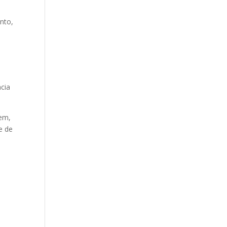
nto,
,
ncia
gem,
e de