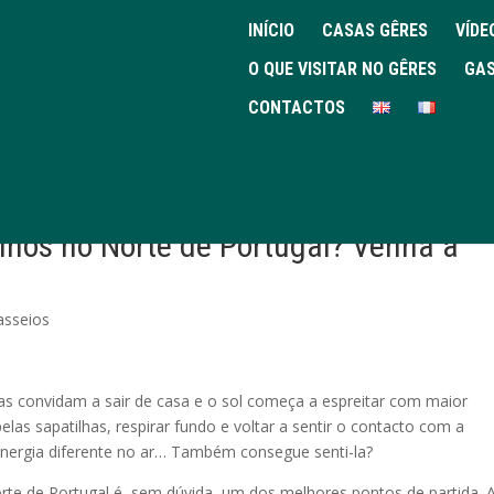
INÍCIO
CASAS GÊRES
VÍDE
O QUE VISITAR NO GÊRES
GAS
CONTACTOS
ilhos no Norte de Portugal? Venha à
asseios
as convidam a sair de casa e o sol começa a espreitar com maior
 pelas sapatilhas, respirar fundo e voltar a sentir o contacto com a
energia diferente no ar… Também consegue senti-la?
orte de Portugal é, sem dúvida, um dos melhores pontos de partida. 