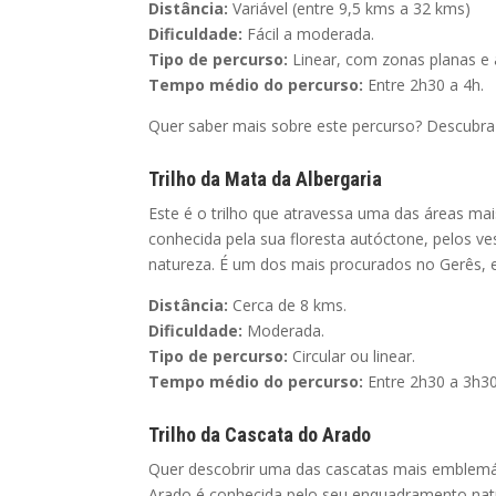
Distância:
Variável (entre 9,5 kms a 32 kms)
Dificuldade:
Fácil a moderada.
Tipo de percurso:
Linear, com zonas planas e 
Tempo médio do percurso:
Entre 2h30 a 4h.
Quer saber mais sobre este percurso? Descubra
Trilho da Mata da Albergaria
Este é o trilho que atravessa uma das áreas ma
conhecida pela sua floresta autóctone, pelos ve
natureza. É um dos mais procurados no Gerês, 
Distância:
Cerca de 8 kms.
Dificuldade:
Moderada.
Tipo de percurso:
Circular ou linear.
Tempo médio do percurso:
Entre 2h30 a 3h30
Trilho da Cascata do Arado
Quer descobrir uma das cascatas mais emblemáti
Arado é conhecida pelo seu enquadramento natural