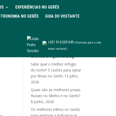
OS
EXPERIÊNCIAS NO GERÊS
TRONOMIA NO GERÊS
GUIA DO VISITANTE
+351 914 509 049
(Chamada para a rede
móvel nacional)
Últimos artigos no blog
Sabe qual o melhor refúgio
do norte? 5 razões para optar
por férias no Gerês
13 Julho,
2026
Quais são as melhores praias
fluviais no Minho e no Gerês?
8 Junho, 2026
Os melhores trilhos no Gerês
para explorar a Natureza (e
As