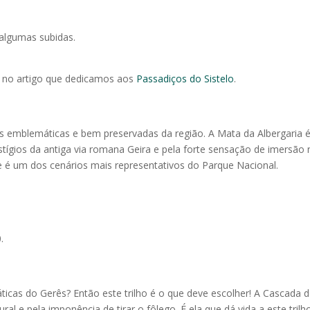
algumas subidas.
 no artigo que dedicamos aos
Passadiços do Sistelo
.
is emblemáticas e bem preservadas da região. A Mata da Albergaria 
stígios da antiga via romana Geira e pela forte sensação de imersão 
e é um dos cenários mais representativos do Parque Nacional.
.
cas do Gerês? Então este trilho é o que deve escolher! A Cascada 
 e pela imponência de tirar o fôlego. É ela que dá vida a este trilh