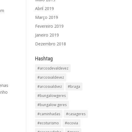
Abril 2019
com
Março 2019
Fevereiro 2019
Janeiro 2019
Dezembro 2018
Hashtag
#arcosdevaldevez
#arcosvaldevez
uenas
#arcosvaldvez
#braga
inho
#bungalowgeres
#bungalow geres
#caminhadas
#casageres
#ecoturismo
#ecovia