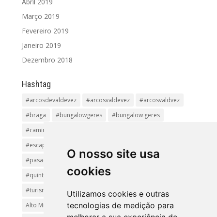
Abril 2019
Março 2019
Fevereiro 2019
Janeiro 2019
Dezembro 2018
Hashtag
#arcosdevaldevez
#arcosvaldevez
#arcosvaldvez
#braga
#bungalowgeres
#bungalow geres
#caminhadas
#casageres
#ecoturismo
#ecovia
#escapadinha
#geres
#parquenacional
O nosso site usa
#pasadiços
#passadiçosdovez
#penedageres
cookies
#quintalamosa
#religião
#Sistelo
#soajo
#turismoreligioso
#turismorural
#vianadocastelo
Utilizamos cookies e outras
tecnologias de medição para
Alto Minho
Arcos de Valdevez.
Arcos Valdevez