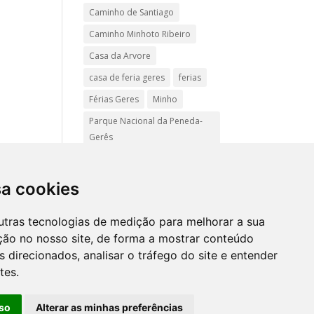
Caminho de Santiago
Caminho Minhoto Ribeiro
Casa da Arvore
casa de feria geres
ferias
Férias Geres
Minho
Parque Nacional da Peneda-
Gerês
Passadiços do Sistelo
passeios
Peregrinação
sa cookies
Pet friendly
Praias
utras tecnologias de medição para melhorar a sua
Turismo Rural Gerês
ção no nosso site, de forma a mostrar conteúdo
 direcionados, analisar o tráfego do site e entender
tes.
Mapa
site
so
Alterar as minhas preferências