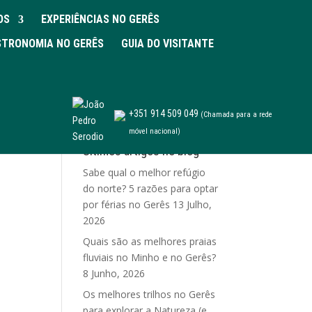
OS
EXPERIÊNCIAS NO GERÊS
TRONOMIA NO GERÊS
GUIA DO VISITANTE
+351 914 509 049
(Chamada para a rede
móvel nacional)
Últimos artigos no blog
Sabe qual o melhor refúgio
do norte? 5 razões para optar
por férias no Gerês
13 Julho,
2026
Quais são as melhores praias
fluviais no Minho e no Gerês?
8 Junho, 2026
Os melhores trilhos no Gerês
para explorar a Natureza (e