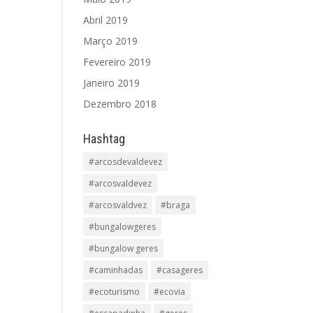
Abril 2019
Março 2019
Fevereiro 2019
Janeiro 2019
Dezembro 2018
Hashtag
#arcosdevaldevez
#arcosvaldevez
#arcosvaldvez
#braga
#bungalowgeres
#bungalow geres
#caminhadas
#casageres
#ecoturismo
#ecovia