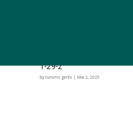
1-29-2
by
turismo gerês
|
Mai 2, 2025