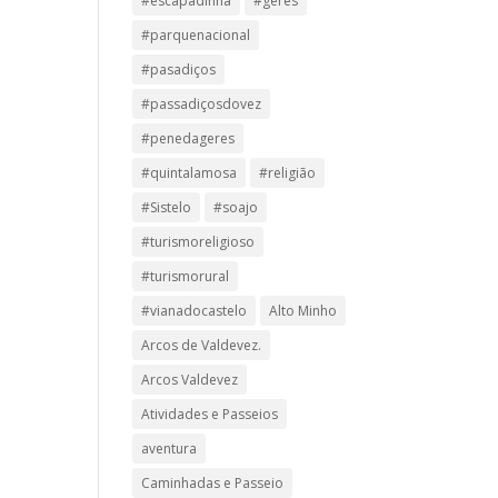
#escapadinha
#geres
#parquenacional
#pasadiços
#passadiçosdovez
#penedageres
#quintalamosa
#religião
#Sistelo
#soajo
#turismoreligioso
#turismorural
#vianadocastelo
Alto Minho
Arcos de Valdevez.
Arcos Valdevez
Atividades e Passeios
aventura
Caminhadas e Passeio