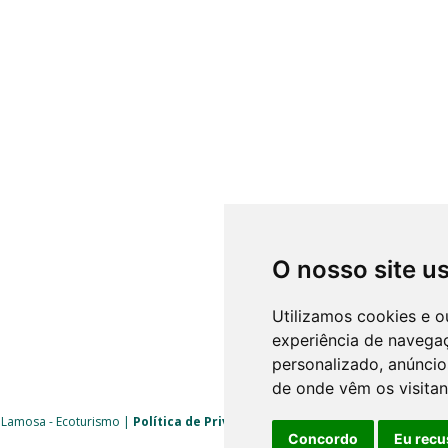
O nosso site u
Utilizamos cookies e o
experiência de navega
personalizado, anúncios
de onde vêm os visitan
 Lamosa - Ecoturismo |
Política de Privacidade
|
Livro de Reclamações
| 
Concordo
Eu recu