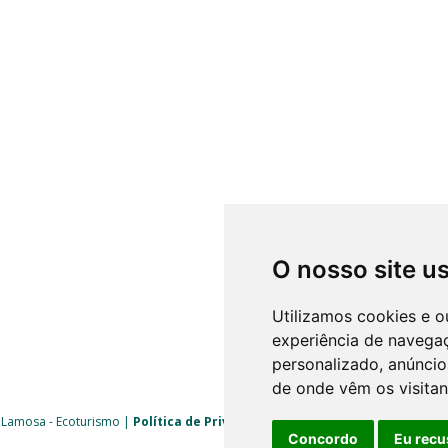
O nosso site u
Utilizamos cookies e o
experiência de navega
personalizado, anúncios
de onde vêm os visitan
 Lamosa - Ecoturismo |
Política de Privacidade
|
Livro de Reclamações
| 
Concordo
Eu recu