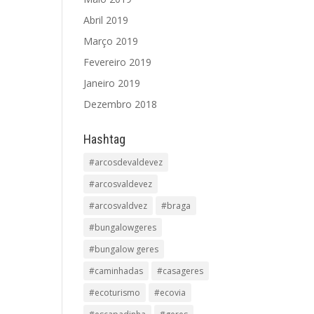
Abril 2019
Março 2019
Fevereiro 2019
Janeiro 2019
Dezembro 2018
Hashtag
#arcosdevaldevez
#arcosvaldevez
#arcosvaldvez
#braga
#bungalowgeres
#bungalow geres
#caminhadas
#casageres
#ecoturismo
#ecovia