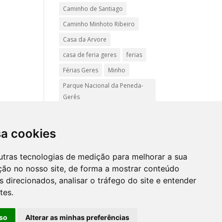
Caminho de Santiago
Caminho Minhoto Ribeiro
Casa da Arvore
casa de feria geres
ferias
Férias Geres
Minho
Parque Nacional da Peneda-
Gerês
Passadiços do Sistelo
passeios
Peregrinação
sa cookies
Pet friendly
Praias
utras tecnologias de medição para melhorar a sua
Turismo Rural Gerês
ção no nosso site, de forma a mostrar conteúdo
 direcionados, analisar o tráfego do site e entender
tes.
Mapa
site
so
Alterar as minhas preferências