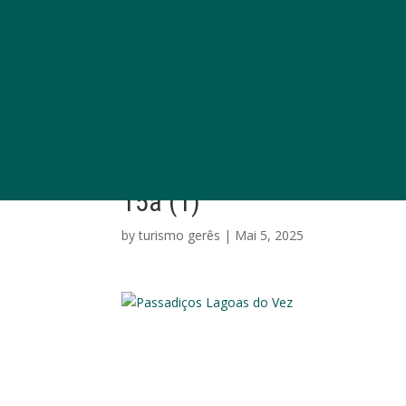
15a (1)
by
turismo gerês
|
Mai 5, 2025