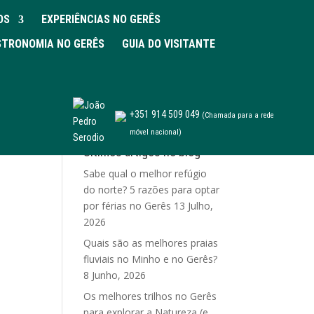
OS
EXPERIÊNCIAS NO GERÊS
TRONOMIA NO GERÊS
GUIA DO VISITANTE
+351 914 509 049
(Chamada para a rede
móvel nacional)
Últimos artigos no blog
Sabe qual o melhor refúgio
do norte? 5 razões para optar
por férias no Gerês
13 Julho,
2026
Quais são as melhores praias
fluviais no Minho e no Gerês?
8 Junho, 2026
Os melhores trilhos no Gerês
para explorar a Natureza (e