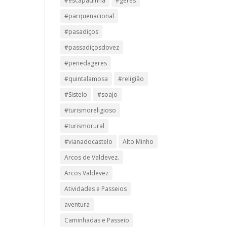
#escapadinha
#geres
#parquenacional
#pasadiços
#passadiçosdovez
#penedageres
#quintalamosa
#religião
#Sistelo
#soajo
#turismoreligioso
#turismorural
#vianadocastelo
Alto Minho
Arcos de Valdevez.
Arcos Valdevez
Atividades e Passeios
aventura
Caminhadas e Passeio