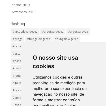
Janeiro 2019
Dezembro 2018
Hashtag
#arcosdevaldevez
#arcosvaldevez
#arcosvaldvez
#braga
#bungalowgeres
#bungalow geres
#caminhadas
#casageres
#ecoturismo
#ecovia
#escapadinha
#geres
#parquenacional
O nosso site usa
#pasadiços
#passadiçosdovez
#penedageres
cookies
#quintalamosa
#religião
#Sistelo
#soajo
#turismoreligioso
#turismorural
#vianadocastelo
Utilizamos cookies e outras
tecnologias de medição para
Alto Minho
Arcos de Valdevez.
Arcos Valdevez
melhorar a sua experiência de
Atividades e Passeios
aventura
Caminhadas e Passeio
navegação no nosso site, de
Caminho de Santiago
Caminho Minhoto Ribeiro
forma a mostrar conteúdo
Casa da Arvore
casa de feria geres
ferias
personalizado, anúncios