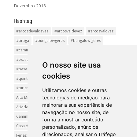
Dezembro 2018
Hashtag
#arcosdevaldevez
#arcosvaldevez
#arcosvaldvez
#braga
#bungalowgeres
#bungalow geres
#caminhadas
#casageres
#ecoturismo
#ecovia
#escapadinha
#geres
#parquenacional
O nosso site usa
#pasadiços
#passadiçosdovez
#penedageres
cookies
#quintalamosa
#religião
#Sistelo
#soajo
#turismoreligioso
#turismorural
#vianadocastelo
Utilizamos cookies e outras
tecnologias de medição para
Alto Minho
Arcos de Valdevez.
Arcos Valdevez
melhorar a sua experiência de
Atividades e Passeios
aventura
Caminhadas e Passeio
navegação no nosso site, de
Caminho de Santiago
Caminho Minhoto Ribeiro
forma a mostrar conteúdo
Casa da Arvore
casa de feria geres
ferias
personalizado, anúncios
direcionados, analisar o tráfego
Férias Geres
Minho
Parque Nacional da Peneda-Gerês