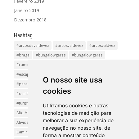
Fevereiro 2019
Janeiro 2019
Dezembro 2018
Hashtag
#arcosdevaldevez
#arcosvaldevez
#arcosvaldvez
#braga
#bungalowgeres
#bungalow geres
#caminhadas
#casageres
#ecoturismo
#ecovia
#escapadinha
#geres
#parquenacional
O nosso site usa
#pasadiços
#passadiçosdovez
#penedageres
cookies
#quintalamosa
#religião
#Sistelo
#soajo
#turismoreligioso
#turismorural
#vianadocastelo
Utilizamos cookies e outras
tecnologias de medição para
Alto Minho
Arcos de Valdevez.
Arcos Valdevez
melhorar a sua experiência de
Atividades e Passeios
aventura
Caminhadas e Passeio
navegação no nosso site, de
Caminho de Santiago
Caminho Minhoto Ribeiro
forma a mostrar conteúdo