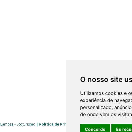
O nosso site u
Utilizamos cookies e o
experiência de navega
personalizado, anúncios
de onde vêm os visitan
 Lamosa - Ecoturismo |
Política de Privacidade
|
Livro de Reclamações
| 
Concordo
Eu recu