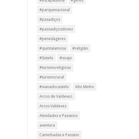
#escapadinha
#geres
#parquenacional
#pasadiços
#passadiçosdovez
#penedageres
#quintalamosa
#religião
#Sistelo
#soajo
#turismoreligioso
#turismorural
#vianadocastelo
Alto Minho
Arcos de Valdevez.
Arcos Valdevez
Atividades e Passeios
aventura
Caminhadas e Passeio