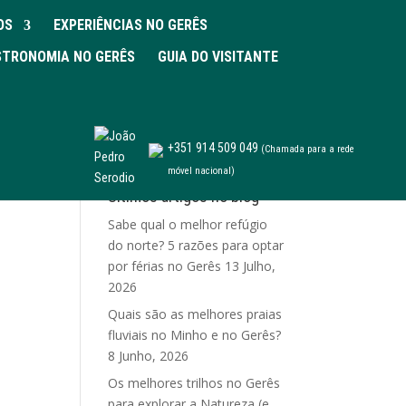
OS
EXPERIÊNCIAS NO GERÊS
TRONOMIA NO GERÊS
GUIA DO VISITANTE
+351 914 509 049
(Chamada para a rede
móvel nacional)
Últimos artigos no blog
Sabe qual o melhor refúgio
do norte? 5 razões para optar
por férias no Gerês
13 Julho,
2026
Quais são as melhores praias
fluviais no Minho e no Gerês?
8 Junho, 2026
Os melhores trilhos no Gerês
para explorar a Natureza (e