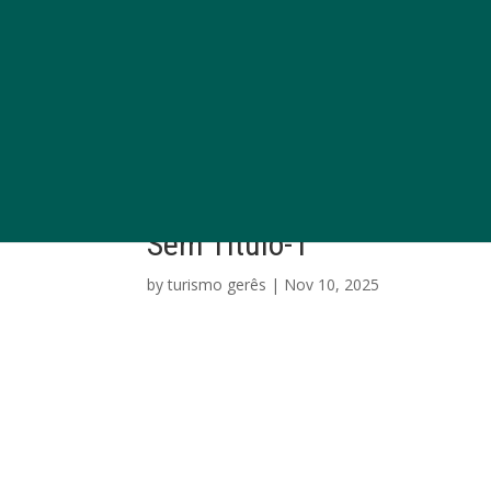
Sem Título-1
by
turismo gerês
|
Nov 10, 2025