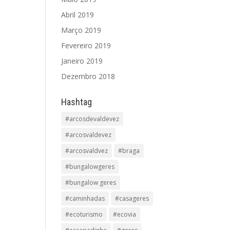
Abril 2019
Março 2019
Fevereiro 2019
Janeiro 2019
Dezembro 2018
Hashtag
#arcosdevaldevez
#arcosvaldevez
#arcosvaldvez
#braga
#bungalowgeres
#bungalow geres
#caminhadas
#casageres
#ecoturismo
#ecovia