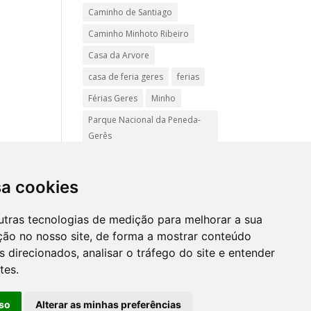
Caminho de Santiago
Caminho Minhoto Ribeiro
Casa da Arvore
casa de feria geres
ferias
Férias Geres
Minho
Parque Nacional da Peneda-
Gerês
Passadiços do Sistelo
passeios
Peregrinação
sa cookies
Pet friendly
Praias
utras tecnologias de medição para melhorar a sua
Turismo Rural Gerês
ção no nosso site, de forma a mostrar conteúdo
 direcionados, analisar o tráfego do site e entender
tes.
Mapa
site
so
Alterar as minhas preferências