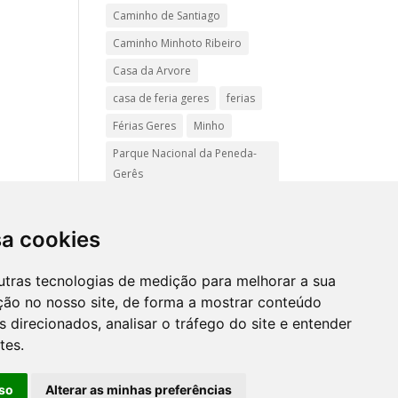
Caminho de Santiago
Caminho Minhoto Ribeiro
Casa da Arvore
casa de feria geres
ferias
Férias Geres
Minho
Parque Nacional da Peneda-
Gerês
Passadiços do Sistelo
passeios
Peregrinação
sa cookies
Pet friendly
Praias
utras tecnologias de medição para melhorar a sua
Turismo Rural Gerês
ção no nosso site, de forma a mostrar conteúdo
 direcionados, analisar o tráfego do site e entender
tes.
Mapa
site
so
Alterar as minhas preferências