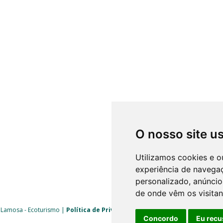
O nosso site u
Utilizamos cookies e o
experiência de navega
personalizado, anúncios
de onde vêm os visitan
 Lamosa - Ecoturismo |
Política de Privacidade
|
Livro de Reclamações
| 
Concordo
Eu recu