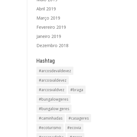
Abril 2019
Março 2019
Fevereiro 2019
Janeiro 2019
Dezembro 2018
Hashtag
#arcosdevaldevez
#arcosvaldevez
#arcosvaldvez
#braga
#bungalowgeres
#bungalow geres
#caminhadas
#casageres
#ecoturismo
#ecovia