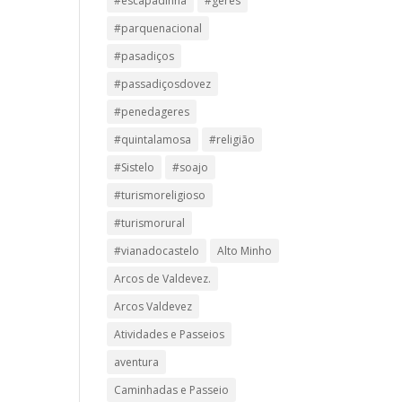
#escapadinha
#geres
#parquenacional
#pasadiços
#passadiçosdovez
#penedageres
#quintalamosa
#religião
#Sistelo
#soajo
#turismoreligioso
#turismorural
#vianadocastelo
Alto Minho
Arcos de Valdevez.
Arcos Valdevez
Atividades e Passeios
aventura
Caminhadas e Passeio