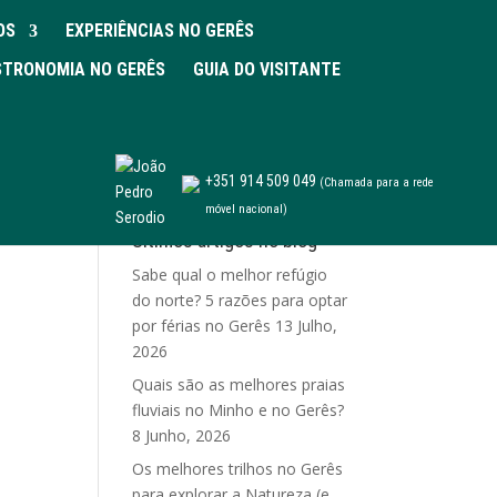
OS
EXPERIÊNCIAS NO GERÊS
TRONOMIA NO GERÊS
GUIA DO VISITANTE
+351 914 509 049
(Chamada para a rede
móvel nacional)
Últimos artigos no blog
Sabe qual o melhor refúgio
do norte? 5 razões para optar
por férias no Gerês
13 Julho,
2026
Quais são as melhores praias
fluviais no Minho e no Gerês?
8 Junho, 2026
Os melhores trilhos no Gerês
para explorar a Natureza (e