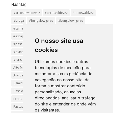
Hashtag
#arcosdevaldevez
#arcosvaldevez
#arcosvaldvez
#braga
#bungalowgeres
#bungalow geres
#caminhadas
#casageres
#ecoturismo
#ecovia
#escapadinha
#geres
#parquenacional
O nosso site usa
#pasadiços
#passadiçosdovez
#penedageres
cookies
#quintalamosa
#religião
#Sistelo
#soajo
#turismoreligioso
#turismorural
#vianadocastelo
Utilizamos cookies e outras
tecnologias de medição para
Alto Minho
Arcos de Valdevez.
Arcos Valdevez
melhorar a sua experiência de
Atividades e Passeios
aventura
Caminhadas e Passeio
navegação no nosso site, de
Caminho de Santiago
Caminho Minhoto Ribeiro
forma a mostrar conteúdo
Casa da Arvore
casa de feria geres
ferias
personalizado, anúncios
direcionados, analisar o tráfego
Férias Geres
Minho
Parque Nacional da Peneda-Gerês
do site e entender de onde vêm
Passadiços do Sistelo
passeios
Peregrinação
os visitantes.