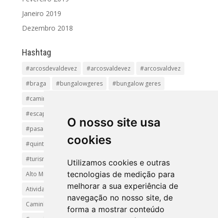
Janeiro 2019
Dezembro 2018
Hashtag
#arcosdevaldevez
#arcosvaldevez
#arcosvaldvez
#braga
#bungalowgeres
#bungalow geres
#caminhadas
#casageres
#ecoturismo
#ecovia
#escapadinha
#geres
#parquenacional
O nosso site usa
#pasadiços
#passadiçosdovez
#penedageres
cookies
#quintalamosa
#religião
#Sistelo
#soajo
#turismoreligioso
#turismorural
#vianadocastelo
Utilizamos cookies e outras
tecnologias de medição para
Alto Minho
Arcos de Valdevez.
Arcos Valdevez
melhorar a sua experiência de
Atividades e Passeios
aventura
Caminhadas e Passeio
navegação no nosso site, de
Caminho de Santiago
Caminho Minhoto Ribeiro
forma a mostrar conteúdo