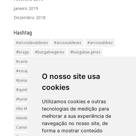
Janeiro 2019
Dezembro 2018
Hashtag
#arcosdevaldevez
#arcosvaldevez
#arcosvaldvez
#braga
#bungalowgeres
#bungalow geres
#caminhadas
#casageres
#ecoturismo
#ecovia
#escapadinha
#geres
#parquenacional
O nosso site usa
#pasadiços
#passadiçosdovez
#penedageres
cookies
#quintalamosa
#religião
#Sistelo
#soajo
#turismoreligioso
#turismorural
#vianadocastelo
Utilizamos cookies e outras
tecnologias de medição para
Alto Minho
Arcos de Valdevez.
Arcos Valdevez
melhorar a sua experiência de
Atividades e Passeios
aventura
Caminhadas e Passeio
navegação no nosso site, de
Caminho de Santiago
Caminho Minhoto Ribeiro
forma a mostrar conteúdo