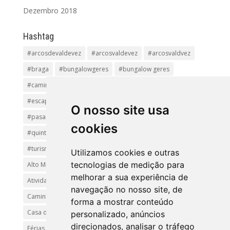
Dezembro 2018
Hashtag
#arcosdevaldevez
#arcosvaldevez
#arcosvaldvez
#braga
#bungalowgeres
#bungalow geres
#caminhadas
#casageres
#ecoturismo
#ecovia
#escapadinha
#geres
#parquenacional
O nosso site usa
#pasadiços
#passadiçosdovez
#penedageres
cookies
#quintalamosa
#religião
#Sistelo
#soajo
#turismoreligioso
#turismorural
#vianadocastelo
Utilizamos cookies e outras
tecnologias de medição para
Alto Minho
Arcos de Valdevez.
Arcos Valdevez
melhorar a sua experiência de
Atividades e Passeios
aventura
Caminhadas e Passeio
navegação no nosso site, de
Caminho de Santiago
Caminho Minhoto Ribeiro
forma a mostrar conteúdo
Casa da Arvore
casa de feria geres
ferias
personalizado, anúncios
direcionados, analisar o tráfego
Férias Geres
Minho
Parque Nacional da Peneda-Gerês