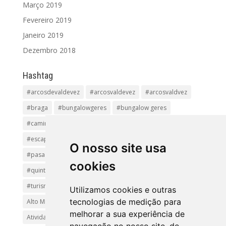
Março 2019
Fevereiro 2019
Janeiro 2019
Dezembro 2018
Hashtag
#arcosdevaldevez
#arcosvaldevez
#arcosvaldvez
#braga
#bungalowgeres
#bungalow geres
#caminhadas
#casageres
#ecoturismo
#ecovia
#escapadinha
#geres
#parquenacional
O nosso site usa
#pasadiços
#passadiçosdovez
#penedageres
cookies
#quintalamosa
#religião
#Sistelo
#soajo
#turismoreligioso
#turismorural
#vianadocastelo
Utilizamos cookies e outras
tecnologias de medição para
Alto Minho
Arcos de Valdevez.
Arcos Valdevez
melhorar a sua experiência de
Atividades e Passeios
aventura
Caminhadas e Passeio