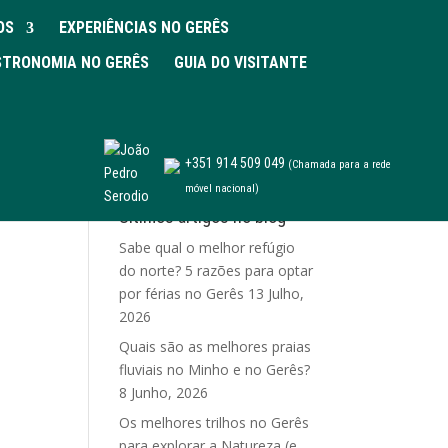
OS
EXPERIÊNCIAS NO GERÊS
TRONOMIA NO GERÊS
GUIA DO VISITANTE
+351 914 509 049
(Chamada para a rede
móvel nacional)
Últimos artigos no blog
Sabe qual o melhor refúgio
do norte? 5 razões para optar
por férias no Gerês
13 Julho,
2026
Quais são as melhores praias
fluviais no Minho e no Gerês?
8 Junho, 2026
Os melhores trilhos no Gerês
para explorar a Natureza (e