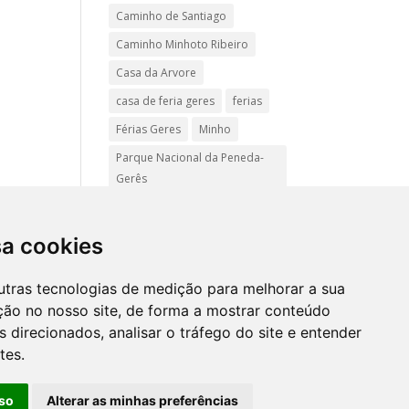
Caminho de Santiago
Caminho Minhoto Ribeiro
Casa da Arvore
casa de feria geres
ferias
Férias Geres
Minho
Parque Nacional da Peneda-
Gerês
Passadiços do Sistelo
passeios
Peregrinação
sa cookies
Pet friendly
Praias
utras tecnologias de medição para melhorar a sua
Turismo Rural Gerês
ção no nosso site, de forma a mostrar conteúdo
 direcionados, analisar o tráfego do site e entender
tes.
Mapa
site
so
Alterar as minhas preferências