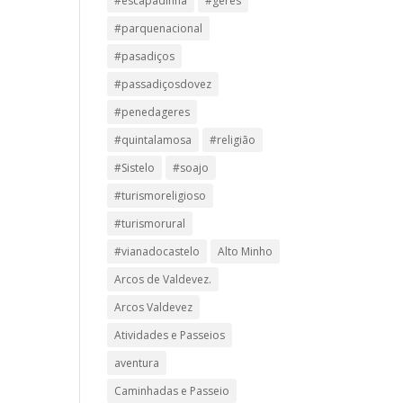
#escapadinha
#geres
#parquenacional
#pasadiços
#passadiçosdovez
#penedageres
#quintalamosa
#religião
#Sistelo
#soajo
#turismoreligioso
#turismorural
#vianadocastelo
Alto Minho
Arcos de Valdevez.
Arcos Valdevez
Atividades e Passeios
aventura
Caminhadas e Passeio