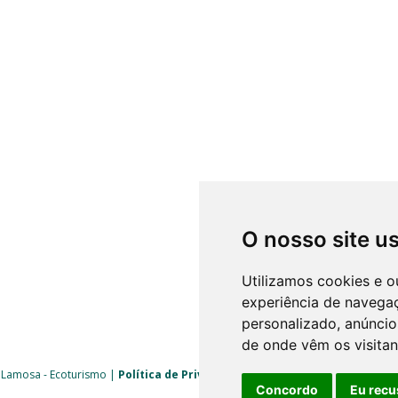
O nosso site u
Utilizamos cookies e o
experiência de navega
personalizado, anúncios
de onde vêm os visitan
 Lamosa - Ecoturismo |
Política de Privacidade
|
Livro de Reclamações
| 
Concordo
Eu recu