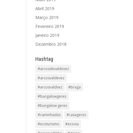
Abril 2019
Março 2019
Fevereiro 2019
Janeiro 2019
Dezembro 2018
Hashtag
#arcosdevaldevez
#arcosvaldevez
#arcosvaldvez
#braga
#bungalowgeres
#bungalow geres
#caminhadas
#casageres
#ecoturismo
#ecovia