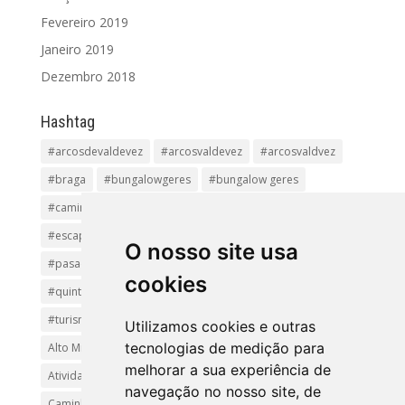
Fevereiro 2019
Janeiro 2019
Dezembro 2018
Hashtag
#arcosdevaldevez
#arcosvaldevez
#arcosvaldvez
#braga
#bungalowgeres
#bungalow geres
#caminhadas
#casageres
#ecoturismo
#ecovia
#escapadinha
#geres
#parquenacional
O nosso site usa
#pasadiços
#passadiçosdovez
#penedageres
cookies
#quintalamosa
#religião
#Sistelo
#soajo
#turismoreligioso
#turismorural
#vianadocastelo
Utilizamos cookies e outras
tecnologias de medição para
Alto Minho
Arcos de Valdevez.
Arcos Valdevez
melhorar a sua experiência de
Atividades e Passeios
aventura
Caminhadas e Passeio
navegação no nosso site, de
Caminho de Santiago
Caminho Minhoto Ribeiro