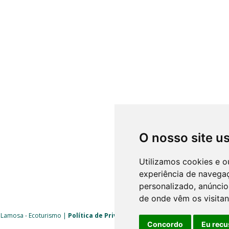
O nosso site u
Utilizamos cookies e o
experiência de navega
personalizado, anúncios
de onde vêm os visitan
 Lamosa - Ecoturismo |
Política de Privacidade
|
Livro de Reclamações
| 
Concordo
Eu recu