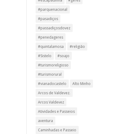
#escapadinha
#geres
#parquenacional
#pasadiços
#passadiçosdovez
#penedageres
#quintalamosa
#religião
#Sistelo
#soajo
#turismoreligioso
#turismorural
#vianadocastelo
Alto Minho
Arcos de Valdevez.
Arcos Valdevez
Atividades e Passeios
aventura
Caminhadas e Passeio