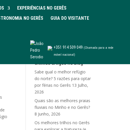
OS
EXPERIÊNCIAS NO GERÊS
TRONOMIA NO GERÊS
GUIA DO VISITANTE
+351 914 509 049
(Chamada para a rede
móvel nacional)
Últimos artigos no blog
Sabe qual o melhor refúgio
do norte? 5 razões para optar
por férias no Gerês
13 Julho,
2026
ês
Quais são as melhores praias
fluviais no Minho e no Gerês?
 de
8 Junho, 2026
úgio
Os melhores trilhos no Gerês
para explorar a Natureza (e