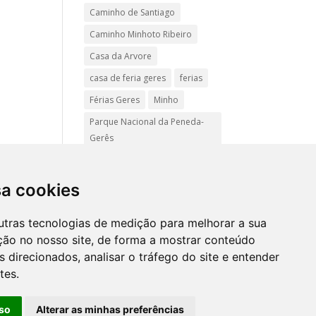
Caminho de Santiago
Caminho Minhoto Ribeiro
Casa da Arvore
casa de feria geres
ferias
Férias Geres
Minho
Parque Nacional da Peneda-
Gerês
Passadiços do Sistelo
passeios
Peregrinação
sa cookies
Pet friendly
Praias
utras tecnologias de medição para melhorar a sua
Turismo Rural Gerês
ção no nosso site, de forma a mostrar conteúdo
 direcionados, analisar o tráfego do site e entender
tes.
Mapa
site
so
Alterar as minhas preferências