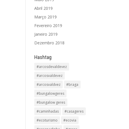
Abril 2019
Março 2019
Fevereiro 2019
Janeiro 2019
Dezembro 2018
Hashtag
#arcosdevaldevez
#arcosvaldevez
#arcosvaldvez
#braga
#bungalowgeres
#bungalow geres
#caminhadas
#casageres
#ecoturismo
#ecovia