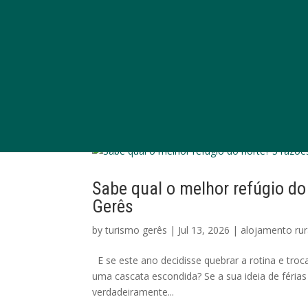
Sabe qual o melhor refúgio do 
Gerês
by
turismo gerês
|
Jul 13, 2026
|
alojamento rur
E se este ano decidisse quebrar a rotina e troc
uma cascata escondida? Se a sua ideia de férias 
verdadeiramente...