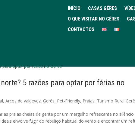
INÍCIO
CASAS GÊRES
VÍDE
O QUE VISITAR NO GÊRES
GAS
CONTACTOS
norte? 5 razões para optar por férias no
al
,
Arcos de valdevez
,
Gerês
,
Pet-Friendly
,
Praias
,
Turismo Rural Ger
ar as praias cheias de gente por um mergulho refrescante no silêncio
ideais envolve fugir do rebuliço habitual do verão e encontrar um ref