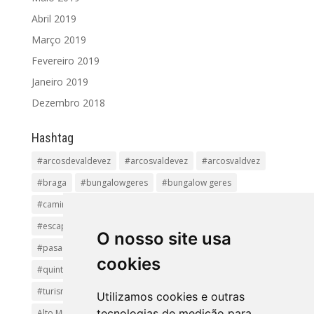
Abril 2019
Março 2019
Fevereiro 2019
Janeiro 2019
Dezembro 2018
Hashtag
#arcosdevaldevez
#arcosvaldevez
#arcosvaldvez
#braga
#bungalowgeres
#bungalow geres
#caminhadas
#casageres
#ecoturismo
#ecovia
#escapadinha
#geres
#parquenacional
O nosso site usa
#pasadiços
#passadiçosdovez
#penedageres
cookies
#quintalamosa
#religião
#Sistelo
#soajo
#turismoreligioso
#turismorural
#vianadocastelo
Utilizamos cookies e outras
tecnologias de medição para
Alto Minho
Arcos de Valdevez.
Arcos Valdevez