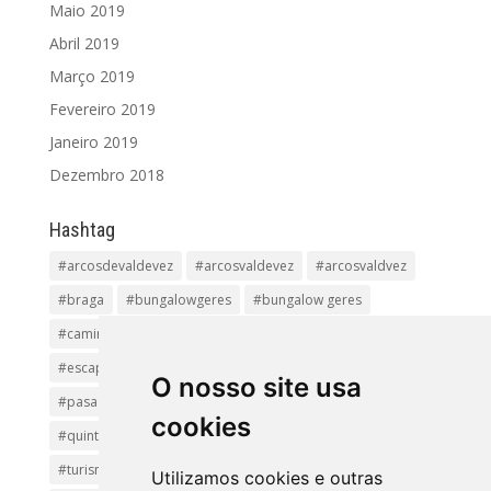
Maio 2019
Abril 2019
Março 2019
Fevereiro 2019
Janeiro 2019
Dezembro 2018
Hashtag
#arcosdevaldevez
#arcosvaldevez
#arcosvaldvez
#braga
#bungalowgeres
#bungalow geres
#caminhadas
#casageres
#ecoturismo
#ecovia
#escapadinha
#geres
#parquenacional
O nosso site usa
#pasadiços
#passadiçosdovez
#penedageres
cookies
#quintalamosa
#religião
#Sistelo
#soajo
#turismoreligioso
#turismorural
#vianadocastelo
Utilizamos cookies e outras