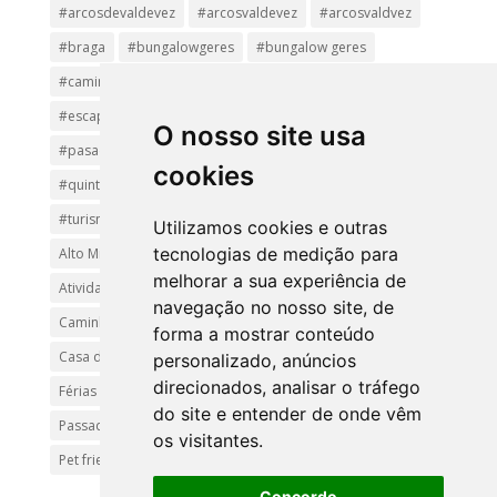
#arcosdevaldevez
#arcosvaldevez
#arcosvaldvez
#braga
#bungalowgeres
#bungalow geres
#caminhadas
#casageres
#ecoturismo
#ecovia
#escapadinha
#geres
#parquenacional
O nosso site usa
#pasadiços
#passadiçosdovez
#penedageres
cookies
#quintalamosa
#religião
#Sistelo
#soajo
#turismoreligioso
#turismorural
#vianadocastelo
Utilizamos cookies e outras
tecnologias de medição para
Alto Minho
Arcos de Valdevez.
Arcos Valdevez
melhorar a sua experiência de
Atividades e Passeios
aventura
Caminhadas e Passeio
navegação no nosso site, de
Caminho de Santiago
Caminho Minhoto Ribeiro
forma a mostrar conteúdo
Casa da Arvore
casa de feria geres
ferias
personalizado, anúncios
direcionados, analisar o tráfego
Férias Geres
Minho
Parque Nacional da Peneda-Gerês
do site e entender de onde vêm
Passadiços do Sistelo
passeios
Peregrinação
os visitantes.
Pet friendly
Praias
Turismo Rural Gerês
Concordo