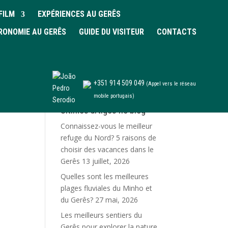
FILM
EXPÉRIENCES AU GERÊS
RONOMIE AU GERÊS
GUIDE DU VISITEUR
CONTACTS
+351 914 509 049
(Appel vers le réseau
mobile portugais)
Últimos artigos no blog
Connaissez-vous le meilleur
refuge du Nord? 5 raisons de
choisir des vacances dans le
Gerês
13 juillet, 2026
Quelles sont les meilleures
plages fluviales du Minho et
du Gerês?
27 mai, 2026
Les meilleurs sentiers du
Gerês pour explorer la nature