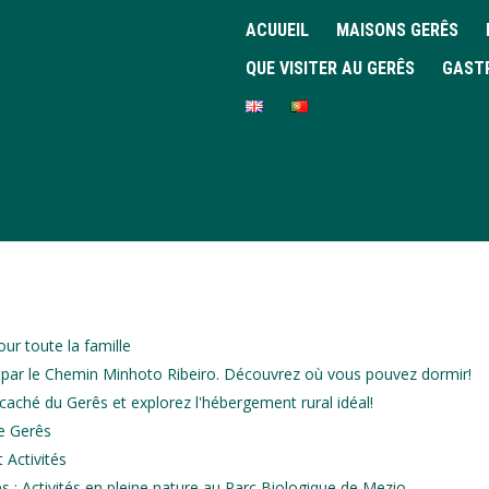
ACUUEIL
MAISONS GERÊS
QUE VISITER AU GERÊS
GAST
ur toute la famille
 par le Chemin Minhoto Ribeiro. Découvrez où vous pouvez dormir!
caché du Gerês et explorez l'hébergement rural idéal!
e Gerês
 Activités
s : Activités en pleine nature au Parc Biologique de Mezio